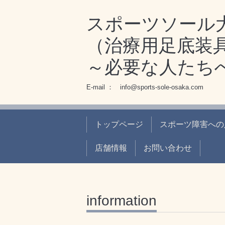
スポーツソール
（治療用足底装
～必要な人たち
E-mail ： info@sports-sole-osaka.com
トップページ
スポーツ障害への
店舗情報
お問い合わせ
information