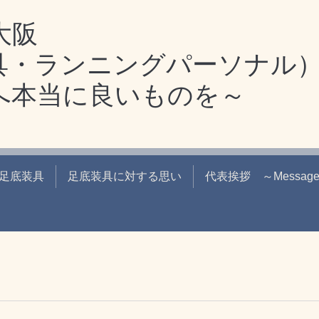
大阪
具・ランニングパーソナル
へ本当に良いものを～
足底装具
足底装具に対する思い
代表挨拶 ～Messag